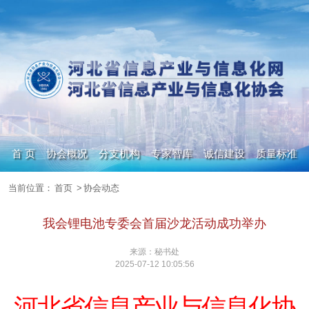
首 页
协会概况
分支机构
专家智库
诚信建设
质量标准
当前位置：
首页
>
协会动态
政策信息
人才集市
数字化转型
期刊杂志
我会锂电池专委会首届沙龙活动成功举办
来源：秘书处
2025-07-12 10:05:56
河北省信息产业与信息化协