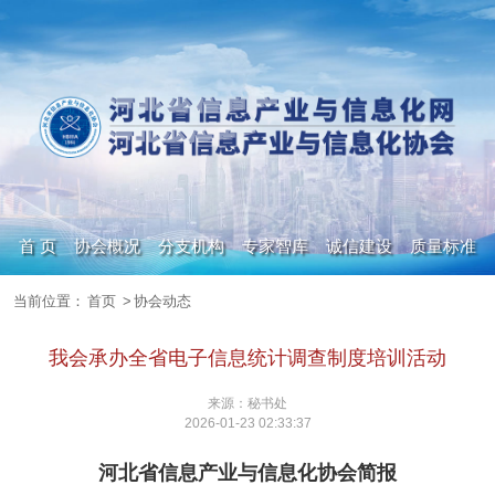
首 页
协会概况
分支机构
专家智库
诚信建设
质量标准
当前位置：
首页
>
协会动态
政策信息
人才集市
数字化转型
期刊杂志
我会承办全省电子信息统计调查制度培训活动
来源：秘书处
2026-01-23 02:33:37
河北省信息产业与信息化协会简报