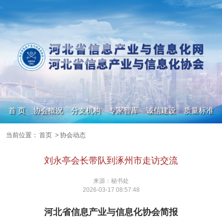
首 页
协会概况
分支机构
专家智库
诚信建设
质量标准
当前位置：
首页
>
协会动态
政策信息
人才集市
数字化转型
期刊杂志
刘永亭会长带队到涿州市走访交流
来源：秘书处
2026-03-17 08:57:48
河北省信息产业与信息化协会简报