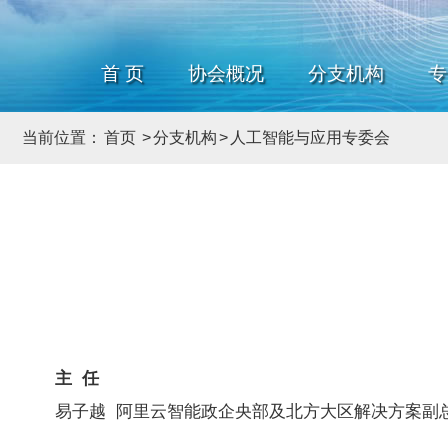
首 页
协会概况
分支机构
专
当前位置：
首页
>
分支机构
>
人工智能与应用专委会
主 任
易子越 阿里云智能政企央部及北方大区解决方案副