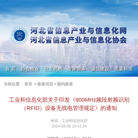
首 页
协会概况
分支机构
专家智库
诚信建设
质量标准
当前位置：
首页
>
政策信息
>
国内政策
政策信息
人才集市
数字化转型
期刊杂志
工业和信息化部关于印发《900MHz频段射频识别
（RFID）设备无线电管理规定》的通知
来源：工业和信息化部
2024-06-06 10:42:34