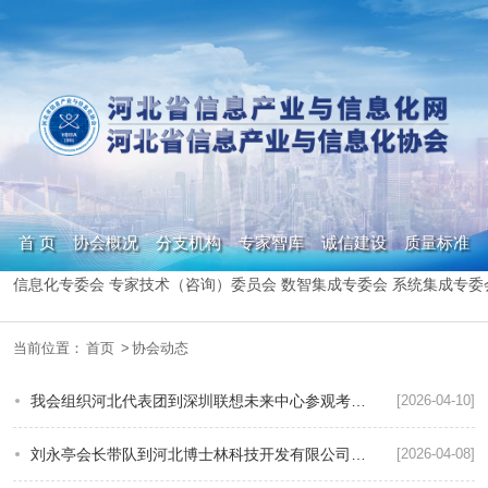
首 页
协会概况
分支机构
专家智库
诚信建设
质量标准
信息化专委会
专家技术（咨询）委员会
数智集成专委会
系统集成专委
政策信息
人才集市
数字化转型
期刊杂志
当前位置：
首页
>
协会动态
我会组织河北代表团到深圳联想未来中心参观考察并开展座谈交流
[2026-04-10]
刘永亭会长带队到河北博士林科技开发有限公司参观交流
[2026-04-08]